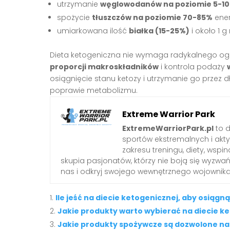
utrzymanie
węglowodanów na poziomie 5-1
spożycie
tłuszczów na poziomie 70-85%
ener
umiarkowana ilość
białka (15-25%)
i około 1 
Dieta ketogeniczna nie wymaga radykalnego ograni
proporcji makroskładników
i kontrola podaży
osiągnięcie stanu ketozy i utrzymanie go przez dł
poprawie metabolizmu.
Extreme Warrior Park
ExtremeWarriorPark.pl
to d
sportów ekstremalnych i akt
zakresu treningu, diety, wsp
skupia pasjonatów, którzy nie boją się wyzwa
nas i odkryj swojego wewnętrznego wojownika
Ile jeść na diecie ketogenicznej, aby osiągn
Jakie produkty warto wybierać na diecie k
Jakie produkty spożywcze są dozwolone na 