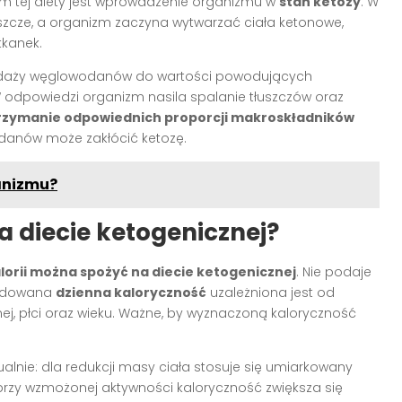
m tej diety jest wprowadzenie organizmu w
stan ketozy
. W
uszcze, a organizm zaczyna wytwarzać ciała ketonowe,
tkanek.
odaży węglowodanów do wartości powodujących
W odpowiedzi organizm nasila spalanie tłuszczów oraz
rzymanie odpowiednich proporcji makroskładników
odanów może zakłócić ketozę.
ganizmu?
na diecie ketogenicznej?
alorii można spożyć na diecie ketogenicznej
. Nie podaje
mendowana
dzienna kaloryczność
uzależniona jest od
nej, płci oraz wieku. Ważne, by wyznaczoną kaloryczność
alnie: dla redukcji masy ciała stosuje się umiarkowany
 przy wzmożonej aktywności kaloryczność zwiększa się