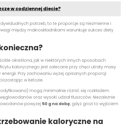
cze w codziennej diecie?
ywidualnych potrzeb, to te proporcje są niezmienne i
owagi między makroskładnikami warunkuje sukces diety
t konieczna?
 ściśle określona, jak w niektórych innych sposobach
cytu kalorycznego jest zalecane przy chęci utraty masy
energii. Przy zachowaniu wyżej opisanych proporcji
pozostając w ketozie.
 modyfikowana) mogą minimalnie różnić się rozkładem
e węglowodanów oraz wysoki udział tłuszczów. Niezależnie
ęglowodanów powyżej
50 g na dobę
, gdyż grozi to wyjściem
trzebowanie kaloryczne na