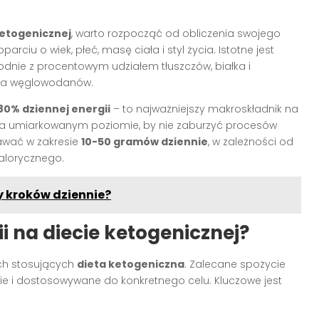
 ketogenicznej
, warto rozpocząć od obliczenia swojego
iu o wiek, płeć, masę ciała i styl życia. Istotne jest
zgodnie z procentowym udziałem tłuszczów, białka i
dla węglowodanów.
80% dziennej energii
– to najważniejszy makroskładnik na
 na umiarkowanym poziomie, by nie zaburzyć procesów
wać w zakresie
10-50 gramów dziennie
, w zależności od
alorycznego.
cy kroków dziennie?
i na diecie ketogenicznej?
kich stosujących
dieta ketogeniczna
. Zalecane spożycie
e i dostosowywane do konkretnego celu. Kluczowe jest