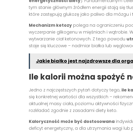
energetyczności diety
). Fundamentalnym cele
tym stanie głównym źródłem energii stają się tł
które zastępują glukozę jako paliwo dla mózgu i 
Mechanizm ketozy
polega na ograniczeniu p
wyczerpanie glikogenu w mięśniach i wątrobie. 
wytwarzanie ciał ketonowych. Z tego powodu
ut
staje się kluczowe – nadmiar białka lub węglow
Jakie białko jest najzdrowsze dla or
Ile kalorii można spożyć 
Jedno z najczęstszych pytań dotyczy tego,
ile k
się konkretnej wartości dla wszystkich – reko
aktualnej masy ciała, poziomu aktywności fizycz
rozkładać zgodnie z zasadami diety keto.
Kaloryczność może być dostosowana
indywidu
deficyt energetyczny, a dla utrzymania wagi lub