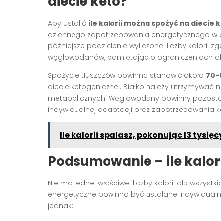
diecie keto?
Aby ustalić
ile kalorii można spożyć na diecie
dziennego zapotrzebowania energetycznego w oparc
późniejsze podzielenie wyliczonej liczby kalorii 
węglowodanów, pamiętając o ograniczeniach 
Spożycie tłuszczów powinno stanowić około
70-
diecie ketogenicznej. Białko należy utrzymywać
metabolicznych. Węglowodany powinny pozosta
indywidualnej adaptacji oraz zapotrzebowania k
Ile kalorii spalasz, pokonując 13 tysię
Podsumowanie – ile kalori
Nie ma jednej właściwej liczby kalorii dla wszyst
energetyczne powinno być ustalane indywidualni
jednak: