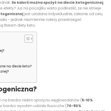
jednak:
ile kalorii można spożyć na diecie ketogenicznej
,
fekty? Już na początku warto podkreślić, że nie istnieje
etogenicznej
jest ustalana indywidualnie, zależnie od celu,
ciała – jednak niezmiennie należy przestrzegać
 filarem diety keto.
ej?
ne na diecie keto?
cznej?
togeniczna?
im na bardzo niskim spożyciu węglowodanów (
5-10%
az bardzo wysokim udziale tłuszczów (
70-90%