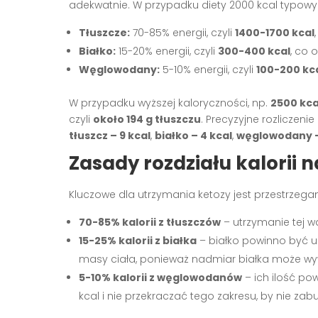
adekwatnie. W przypadku diety 2000 kcal typowy 
Tłuszcze:
70-85% energii, czyli
1400-1700 kcal
Białko:
15-20% energii, czyli
300-400 kcal
, co
Węglowodany:
5-10% energii, czyli
100-200 kc
W przypadku wyższej kaloryczności, np.
2500 kca
czyli
około 194 g tłuszczu
. Precyzyjne rozliczeni
tłuszcz – 9 kcal
,
białko – 4 kcal
,
węglowodany –
Zasady rozdziału kalorii 
Kluczowe dla utrzymania ketozy jest przestrzega
70-85% kalorii z tłuszczów
– utrzymanie tej w
15-25% kalorii z białka
– białko powinno być u
masy ciała, ponieważ nadmiar białka może wy
5-10% kalorii z węglowodanów
– ich ilość p
kcal i nie przekraczać tego zakresu, by nie zab