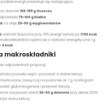
podział energii prezentuje się następująco:
, co stanowi
155-189 g tłuszczu
 odpowiada
75-100 g białka
al
, co daje
25-50 g węglowodanów
l
, wartość tłuszczów przy 70% energii wynosi już
1750 kcal
,
e makroskładników opiera się o wartości energetyczne 1 g:
 4 kcal
.
na makroskładniki
nie odpowiednich proporcji:
artości pozwala wejść i pozostać w stanie ketozy
miarkowane, zazwyczaj na poziomie ok. 1 g na kilogram
wołać glukoneogenezę i przerwać ketozę
owinna oscylować wokół
30-50 g dziennie
przy diecie 2000
urzyć stanu ketozy