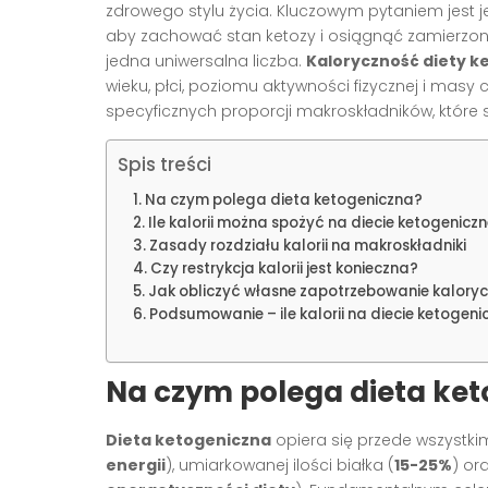
zdrowego stylu życia. Kluczowym pytaniem jest 
aby zachować stan ketozy i osiągnąć zamierzone e
jedna uniwersalna liczba.
Kaloryczność diety k
wieku, płci, poziomu aktywności fizycznej i masy 
specyficznych proporcji makroskładników, które są
Spis treści
Na czym polega dieta ketogeniczna?
Ile kalorii można spożyć na diecie ketogeniczn
Zasady rozdziału kalorii na makroskładniki
Czy restrykcja kalorii jest konieczna?
Jak obliczyć własne zapotrzebowanie kalorycz
Podsumowanie – ile kalorii na diecie ketogeni
Na czym polega dieta ke
Dieta ketogeniczna
opiera się przede wszystk
energii
), umiarkowanej ilości białka (
15-25%
) or