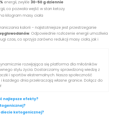
0%
energii, zwykle
30-50 g dziennie
gii, co pozwala wejść w stan ketozy
g na kilogram masy ciała
czania kalorii – najistotniejsze jest przestrzeganie
węglowodanów
. Odpowiednie rozłożenie energii umożliwia
ugi czas, co sprzyja zarówno redukcji masy ciała, jak i
ynamicznie rozwijająca się platforma dla miłośników
ywnego stylu życia. Dostarczamy sprawdzoną wiedzę z
inaczki i sportów ekstremalnych. Nasza społeczność
ń i każdego dnia przekraczają własne granice. Dołącz do
!
ąć najlepsze efekty?
etogenicznej?
diecie ketogenicznej?