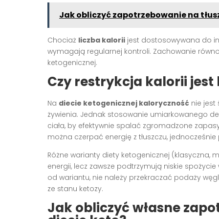
Jak obliczyć zapotrzebowanie na tłusz
Chociaż
liczba kalorii
jest dostosowywana do ind
wymagają regularnej kontroli. Zachowanie równ
ketogenicznej.
Czy restrykcja kalorii jes
Na
diecie ketogenicznej kaloryczność
nie jest
żywienia. Jednak stosowanie umiarkowanego defi
ciała, by efektywnie spalać zgromadzone zapasy 
można czerpać energię z tłuszczu, jednocześnie 
Różne warianty diety ketogenicznej (klasyczna,
energii, lecz zawsze podtrzymują niskie spożyci
od wariantu, nie należy przekraczać podaży w
ze stanu ketozy.
Jak obliczyć własne zapo