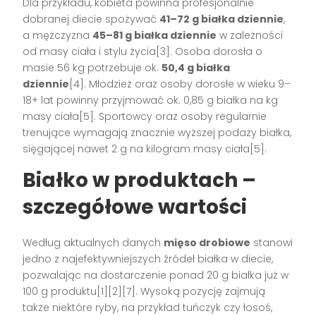
Dla przykładu, kobieta powinna profesjonalnie
dobranej diecie spożywać
41–72 g białka dziennie
,
a mężczyzna
45–81 g białka dziennie
w zależności
od masy ciała i stylu życia[3]. Osoba dorosła o
masie 56 kg potrzebuje ok.
50,4 g białka
dziennie
[4]. Młodzież oraz osoby dorosłe w wieku 9–
18+ lat powinny przyjmować ok. 0,85 g białka na kg
masy ciała[5]. Sportowcy oraz osoby regularnie
trenujące wymagają znacznie wyższej podaży białka,
sięgającej nawet 2 g na kilogram masy ciała[5].
Białko w produktach –
szczegółowe wartości
Według aktualnych danych
mięso drobiowe
stanowi
jedno z najefektywniejszych źródeł białka w diecie,
pozwalając na dostarczenie ponad 20 g białka już w
100 g produktu[1][2][7]. Wysoką pozycję zajmują
także niektóre ryby, na przykład tuńczyk czy łosoś,