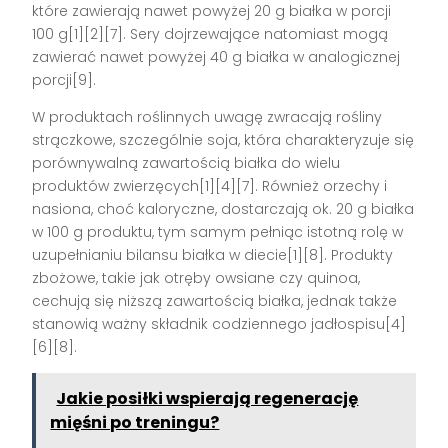
które zawierają nawet powyżej 20 g białka w porcji
100 g[1][2][7]. Sery dojrzewające natomiast mogą
zawierać nawet powyżej 40 g białka w analogicznej
porcji[9].
W produktach roślinnych uwagę zwracają rośliny
strączkowe, szczególnie soja, która charakteryzuje się
porównywalną zawartością białka do wielu
produktów zwierzęcych[1][4][7]. Również orzechy i
nasiona, choć kaloryczne, dostarczają ok. 20 g białka
w 100 g produktu, tym samym pełniąc istotną rolę w
uzupełnianiu bilansu białka w diecie[1][8]. Produkty
zbożowe, takie jak otręby owsiane czy quinoa,
cechują się niższą zawartością białka, jednak także
stanowią ważny składnik codziennego jadłospisu[4]
[6][8].
Jakie posiłki wspierają regenerację
mięśni po treningu?