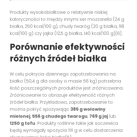
Produkty wysokobiałkowe o relatywnie niskiej
kaloryczności to między innymi ser mozzarella (24 g
białka, 250 kcal/100 g), chudy twaróg (20 g białka, 98
kcal/100 g) czy jajka (12,5 g białka, 140 kcal/100 g)[6].
Porównanie efektywności
różnych źródeł białka
W celu pokrycia dziennego zapotrzebowania na
białko (50,4 g dla osoby o masie 56 kg) potrzebna
ilość poszczególnych produktów jest zróżnicowana.
Zróżnicowanie to obrazuje efektywność różnych
źródeł białka. Przykładowo, zapotrzebowanie to
można pokryć spożywając
385 g wołowiny
mielonej
,
556 g chudego twarogu
,
769 g jaj
lub
1250 g tofu
. Produkty roślinne takie jak soczewica
będą wymagały spożycia 1111 g w celu dostarczenia