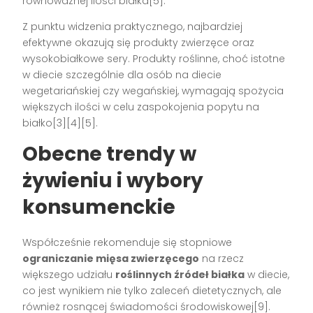
równoważnej ilości białka[5].
Z punktu widzenia praktycznego, najbardziej
efektywne okazują się produkty zwierzęce oraz
wysokobiałkowe sery. Produkty roślinne, choć istotne
w diecie szczególnie dla osób na diecie
wegetariańskiej czy wegańskiej, wymagają spożycia
większych ilości w celu zaspokojenia popytu na
białko[3][4][5].
Obecne trendy w
żywieniu i wybory
konsumenckie
Współcześnie rekomenduje się stopniowe
ograniczanie mięsa zwierzęcego
na rzecz
większego udziału
roślinnych źródeł białka
w diecie,
co jest wynikiem nie tylko zaleceń dietetycznych, ale
również rosnącej świadomości środowiskowej[9].