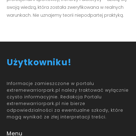
swoją wiedzą, która została zweryfikowana w realnych
warunkach. Nie uznajemy teorii niepodpartej praktyką.
Użytkowniku!
Informacje zamieszczone w portalu
extremewarriorpark.pl należy traktować wyłącznie
czysto informacyjnie. Redakcja Portalu
extremewarriorpark.pl nie bierze
odpowiedzialności za ewentualne szkody, które
mogą wynikać ze złej interpretacji treści.
Menu