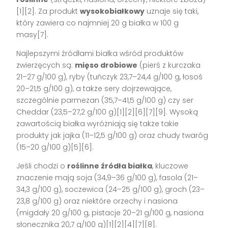
[1][2]. Za produkt
wysokobiałkowy
uznaje się taki,
który zawiera co najmniej 20 g białka w 100 g
masy[7].
Najlepszymi źródłami białka wśród produktów
zwierzęcych są:
mięso drobiowe
(pierś z kurczaka
21–27 g/100 g), ryby (tuńczyk 23,7–24,4 g/100 g, łosoś
20–21,5 g/100 g), a także sery dojrzewające,
szczególnie parmezan (35,7–41,5 g/100 g) czy ser
Cheddar (23,5–27,2 g/100 g)[1][2][6][7][9]. Wysoką
zawartością białka wyróżniają się także takie
produkty jak jajka (11–12,5 g/100 g) oraz chudy twaróg
(15–20 g/100 g)[5][6].
Jeśli chodzi o
roślinne źródła białka
, kluczowe
znaczenie mają soja (34,9–36 g/100 g), fasola (21–
34,3 g/100 g), soczewica (24–25 g/100 g), groch (23–
23,8 g/100 g) oraz niektóre orzechy i nasiona
(migdały 20 g/100 g, pistacje 20–21 g/100 g, nasiona
słonecznika 20,7 g/100 g)[1][2][4][7][8].