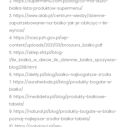
https://supermenu.com.pl/blog/co-ma-duzo-
bialka-lista-produktow-supermenu/
https://www.alab.pl/centrum-wiedzy/dzienne-
zapotrzebowanie-na-bialko-jak-je-obliczyc-i-ile-
wynosi/
https://ncez.pzh.gov.pl/wp-
content/uploads/2021/03/broszura_bialko.pdf
https://sklep.sfd.pl/blog-
1/Ile_bialka_w_diecie_Ile_dziennie_bialka_spozywac-
blog2318.html
https://dietly.pl/blog/bialko-najbogatsze-zrodla
https://auraherbals.pl/blog/produkty-bogate-w-
bialko/
https://medidieta.pl/blog/produkty-bialkowe-
tabela/
https://natural.pl/blog/produkty-bogate-w-bialko-
poznaj-najlepsze-zrodla-bialka-tabela/
https://ootylosci.pl/wp-