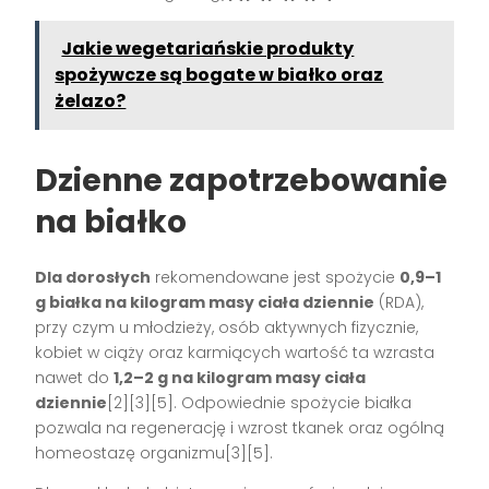
Jakie wegetariańskie produkty
spożywcze są bogate w białko oraz
żelazo?
Dzienne zapotrzebowanie
na białko
Dla dorosłych
rekomendowane jest spożycie
0,9–1
g białka na kilogram masy ciała dziennie
(RDA),
przy czym u młodzieży, osób aktywnych fizycznie,
kobiet w ciąży oraz karmiących wartość ta wzrasta
nawet do
1,2–2 g na kilogram masy ciała
dziennie
[2][3][5]. Odpowiednie spożycie białka
pozwala na regenerację i wzrost tkanek oraz ogólną
homeostazę organizmu[3][5].