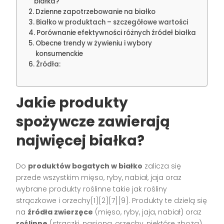
białka?
Dzienne zapotrzebowanie na białko
Białko w produktach – szczegółowe wartości
Porównanie efektywności różnych źródeł białka
Obecne trendy w żywieniu i wybory
konsumenckie
Źródła:
Jakie produkty
spożywcze zawierają
najwięcej białka?
Do
produktów bogatych w białko
zalicza się
przede wszystkim mięso, ryby, nabiał, jaja oraz
wybrane produkty roślinne takie jak rośliny
strączkowe i orzechy[1][2][7][9]. Produkty te dzielą się
na
źródła zwierzęce
(mięso, ryby, jaja, nabiał) oraz
roślinne
(strączki, nasiona, orzechy, niektóre zboża)