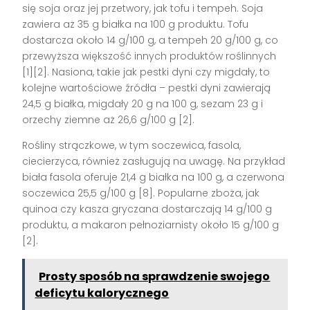
się soja oraz jej przetwory, jak tofu i tempeh. Soja
zawiera aż 35 g białka na 100 g produktu. Tofu
dostarcza około 14 g/100 g, a tempeh 20 g/100 g, co
przewyższa większość innych produktów roślinnych
[1][2]
. Nasiona, takie jak pestki dyni czy migdały, to
kolejne wartościowe źródła – pestki dyni zawierają
24,5 g białka, migdały 20 g na 100 g, sezam 23 g i
orzechy ziemne aż 26,6 g/100 g
[2]
.
Rośliny strączkowe, w tym soczewica, fasola,
ciecierzyca, również zasługują na uwagę. Na przykład
biała fasola oferuje 21,4 g białka na 100 g, a czerwona
soczewica 25,5 g/100 g
[8]
. Popularne zboża, jak
quinoa czy kasza gryczana dostarczają 14 g/100 g
produktu, a makaron pełnoziarnisty około 15 g/100 g
[2]
.
Prosty sposób na sprawdzenie swojego
deficytu kalorycznego