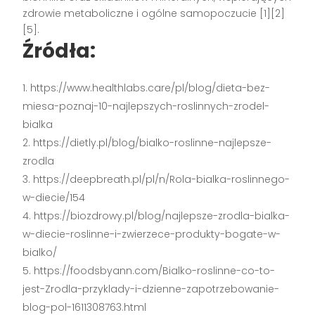
zdrowie metaboliczne i ogólne samopoczucie
[1][2]
[5]
.
Źródła:
https://www.healthlabs.care/pl/blog/dieta-bez-
miesa-poznaj-10-najlepszych-roslinnych-zrodel-
bialka
https://dietly.pl/blog/bialko-roslinne-najlepsze-
zrodla
https://deepbreath.pl/pl/n/Rola-bialka-roslinnego-
w-diecie/154
https://biozdrowy.pl/blog/najlepsze-zrodla-bialka-
w-diecie-roslinne-i-zwierzece-produkty-bogate-w-
bialko/
https://foodsbyann.com/Bialko-roslinne-co-to-
jest-Zrodla-przyklady-i-dzienne-zapotrzebowanie-
blog-pol-1611308763.html