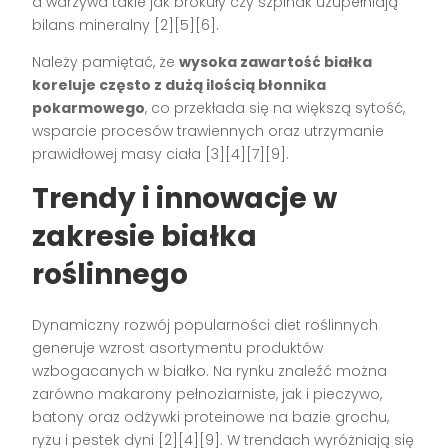
a warzywa takie jak brokuły czy szpinak uzupełniają
bilans mineralny
[2][5][6]
.
Należy pamiętać, że
wysoka zawartość białka
koreluje często z dużą ilością błonnika
pokarmowego
, co przekłada się na większą sytość,
wsparcie procesów trawiennych oraz utrzymanie
prawidłowej masy ciała
[3][4][7][9]
.
Trendy i innowacje w
zakresie białka
roślinnego
Dynamiczny rozwój popularności diet roślinnych
generuje wzrost asortymentu produktów
wzbogacanych w białko. Na rynku znaleźć można
zarówno makarony pełnoziarniste, jak i pieczywo,
batony oraz odżywki proteinowe na bazie grochu,
ryżu i pestek dyni
[2][4][9]
. W trendach wyróżniają się