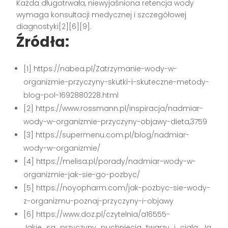
Każda długotrwała, niewyjaśniona retencja wody
wymaga konsultacji medycznej i szczegółowej
diagnostyki[2][6][9].
Źródła:
[1] https://nabea.pl/Zatrzymanie-wody-w-
organizmie-przyczyny-skutki-i-skuteczne-metody-
blog-pol-1692880228.html
[2] https://www.rossmann.pl/inspiracja/nadmiar-
wody-w-organizmie-przyczyny-objawy-dieta,3759
[3] https://supermenu.com.pl/blog/nadmiar-
wody-w-organizmie/
[4] https://melisa.pl/porady/nadmiar-wody-w-
organizmie-jak-sie-go-pozbyc/
[5] https://noyopharm.com/jak-pozbyc-sie-wody-
z-organizmu-poznaj-przyczyny-i-objawy
[6] https://www.doz.pl/czytelnia/a16555-
Jakie_sa_przyczyny_puchniecia_twarzy_i_ciala_Ja