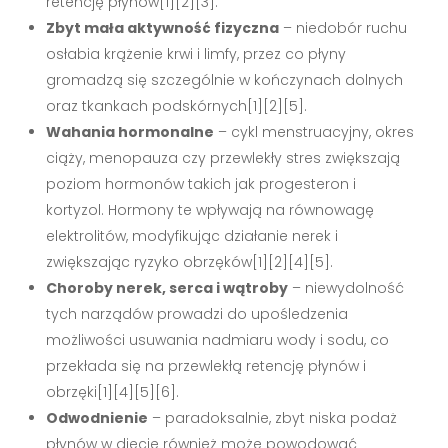
retencję płynów[1][2][3].
Zbyt mała aktywność fizyczna
– niedobór ruchu
osłabia krążenie krwi i limfy, przez co płyny
gromadzą się szczególnie w kończynach dolnych
oraz tkankach podskórnych[1][2][5].
Wahania hormonalne
– cykl menstruacyjny, okres
ciąży, menopauza czy przewlekły stres zwiększają
poziom hormonów takich jak progesteron i
kortyzol. Hormony te wpływają na równowagę
elektrolitów, modyfikując działanie nerek i
zwiększając ryzyko obrzęków[1][2][4][5].
Choroby nerek, serca i wątroby
– niewydolność
tych narządów prowadzi do upośledzenia
możliwości usuwania nadmiaru wody i sodu, co
przekłada się na przewlekłą retencję płynów i
obrzęki[1][4][5][6].
Odwodnienie
– paradoksalnie, zbyt niska podaż
płynów w diecie również może powodować