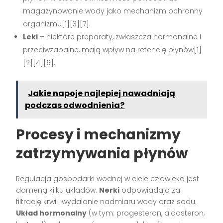
magazynowanie wody jako mechanizm ochronny
organizmu[1][3][7].
Leki
– niektóre preparaty, zwłaszcza hormonalne i
przeciwzapalne, mają wpływ na retencję płynów[1]
[2][4][6].
Jakie napoje najlepiej nawadniają
podczas odwodnienia?
Procesy i mechanizmy
zatrzymywania płynów
Regulacja gospodarki wodnej w ciele człowieka jest
domeną kilku układów.
Nerki
odpowiadają za
filtrację krwi i wydalanie nadmiaru wody oraz sodu.
Układ hormonalny
(w tym: progesteron, aldosteron,