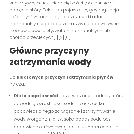
subiektywnym uczuciem ciężkości, „opuchnięcia” i
napięcia skóry. Taki stan pojawia się, gdy regulacja
ilości płynów zachodząca przez nerki i układ
hormonalny ulega zaburzeniu, zwykle pod wpływem
nieprawidłowej diety, wahań hormonalnych lub
chorób przewlekłych[1][2][6].
Główne przyczyny
zatrzymania wody
Do
kluczowych przyczyn zatrzymania płynów
należą:
Dieta bogata w sód
i przetworzone produkty, które
powodują wzrost ilości sodu – pierwiastka
odpowiedzialnego za wiązanie i zatrzymywanie
wody w organizmie. Wysoka podaż sodu bez
odpowiedniej równowagi potasu znacznie nasila