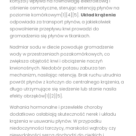
kortyzol) wpływa na równowagę elektrolitową i
ciśnienie osmotyczne, sterując retencją płynów na
poziomie komórkowym[1][4][5].
Układ krążenia
odpowiada za transport płynów, a jakiekolwiek
spowolnienie przepływu krwi prowadzi do
gromadzenia się płynów w tkankach.
Nadmiar sodu w diecie powoduje gromadzenie
wody w przestrzeniach pozakomórkowych, co
zwiększa objętość krwi i obciążenie naczyń
krwionośnych. Niedobór potasu zaburza ten
mechanizm, nasilając retencję. Brak ruchu utrudnia
powrót płynów z kończyn do centralnego krążenia, a
długo utrzymujące się siedzenie lub stanie nasila
efekty obrzęków[1][2][5].
Wahania hormonalne i przewlekłe choroby
dodatkowo osłabiają skuteczność nerek i układu
krążenia w usuwaniu płynów. W przypadku
niedoczynności tarczycy, marskości wątroby czy
niewydolności serca dochodzi do ciężkich i