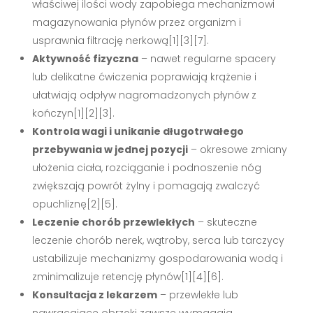
właściwej ilości wody zapobiega mechanizmowi
magazynowania płynów przez organizm i
usprawnia filtrację nerkową[1][3][7].
Aktywność fizyczna
– nawet regularne spacery
lub delikatne ćwiczenia poprawiają krążenie i
ułatwiają odpływ nagromadzonych płynów z
kończyn[1][2][3].
Kontrola wagi i unikanie długotrwałego
przebywania w jednej pozycji
– okresowe zmiany
ułożenia ciała, rozciąganie i podnoszenie nóg
zwiększają powrót żylny i pomagają zwalczyć
opuchliznę[2][5].
Leczenie chorób przewlekłych
– skuteczne
leczenie chorób nerek, wątroby, serca lub tarczycy
ustabilizuje mechanizmy gospodarowania wodą i
zminimalizuje retencję płynów[1][4][6].
Konsultacja z lekarzem
– przewlekłe lub