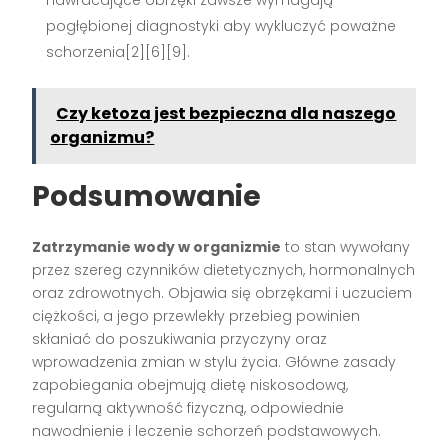
nawracające obrzęki zawsze wymagają
pogłębionej diagnostyki aby wykluczyć poważne
schorzenia[2][6][9].
Czy ketoza jest bezpieczna dla naszego
organizmu?
Podsumowanie
Zatrzymanie wody w organizmie
to stan wywołany
przez szereg czynników dietetycznych, hormonalnych
oraz zdrowotnych. Objawia się obrzękami i uczuciem
ciężkości, a jego przewlekły przebieg powinien
skłaniać do poszukiwania przyczyny oraz
wprowadzenia zmian w stylu życia. Główne zasady
zapobiegania obejmują dietę niskosodową,
regularną aktywność fizyczną, odpowiednie
nawodnienie i leczenie schorzeń podstawowych.