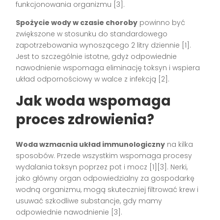
funkcjonowania organizmu [3].
Spożycie wody w czasie choroby
powinno być
zwiększone w stosunku do standardowego
zapotrzebowania wynoszącego 2 litry dziennie [1].
Jest to szczególnie istotne, gdyż odpowiednie
nawodnienie wspomaga eliminację toksyn i wspiera
układ odpornościowy w walce z infekcją [2].
Jak woda wspomaga
proces zdrowienia?
Woda wzmacnia układ immunologiczny
na kilka
sposobów. Przede wszystkim wspomaga procesy
wydalania toksyn poprzez pot i mocz [1][3]. Nerki,
jako główny organ odpowiedzialny za gospodarkę
wodną organizmu, mogą skuteczniej filtrować krew i
usuwać szkodliwe substancje, gdy mamy
odpowiednie nawodnienie [3].