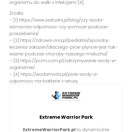
organizmu do walki z infekcjami [4].
Źródła:
– [1] https://www.zestudni.pl/blog/czy-woda-
wzmacnia-odpornosc-czy-pomoze-podczas-
przeziebienia/
– [2] https://zdrowa-ona.pl/pediatria/sposoby-
leczenia-zakazen/dlaczego-picie-plynow-jest-tak-
wazne-podczas-choroby-naszego-malucha/
– [3] https://pcrm.com.pl/zatrzymywanie-wody-w-
organizmie/
– [4] https://wodamoda.pl/picie-wody-a-
odpornosc-na-bakterie-i-wirusy
Extreme Warrior Park
ExtremeWarriorPark.pl
to dynamicznie