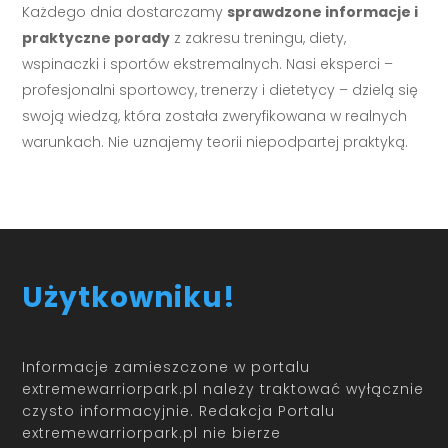
Każdego dnia dostarczamy
sprawdzone informacje i
praktyczne porady
z zakresu treningu, diety,
wspinaczki i sportów ekstremalnych. Nasi eksperci –
profesjonalni sportowcy, trenerzy i dietetycy – dzielą się
swoją wiedzą, która została zweryfikowana w realnych
warunkach. Nie uznajemy teorii niepodpartej praktyką.
Użytkowniku!
Informacje zamieszczone w portalu
extremewarriorpark.pl należy traktować wyłącznie
czysto informacyjnie. Redakcja Portalu
extremewarriorpark.pl nie bierze