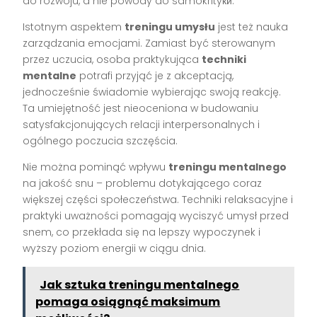
do rozwoju, a nie powody do samokrityки.
Istotnym aspektem
treningu umysłu
jest też nauka
zarządzania emocjami. Zamiast być sterowanym
przez uczucia, osoba praktykująca
techniki
mentalne
potrafi przyjąć je z akceptacją,
jednocześnie świadomie wybierając swoją reakcję.
Ta umiejętność jest nieoceniona w budowaniu
satysfakcjonujących relacji interpersonalnych i
ogólnego poczucia szczęścia.
Nie można pominąć wpływu
treningu mentalnego
na jakość snu – problemu dotykającego coraz
większej części społeczeństwa. Techniki relaksacyjne i
praktyki uważności pomagają wyciszyć umysł przed
snem, co przekłada się na lepszy wypoczynek i
wyższy poziom energii w ciągu dnia.
Jak sztuka treningu mentalnego
pomaga osiągnąć maksimum