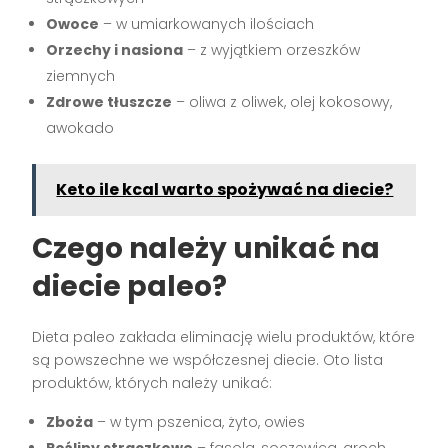
Owoce
– w umiarkowanych ilościach
Orzechy i nasiona
– z wyjątkiem orzeszków
ziemnych
Zdrowe tłuszcze
– oliwa z oliwek, olej kokosowy,
awokado
Keto ile kcal warto spożywać na diecie?
Czego należy unikać na
diecie paleo?
Dieta paleo zakłada eliminację wielu produktów, które
są powszechne we współczesnej diecie. Oto lista
produktów, których należy unikać:
Zboża
– w tym pszenica, żyto, owies
Rośliny strączkowe
– fasola, soczewica, groch