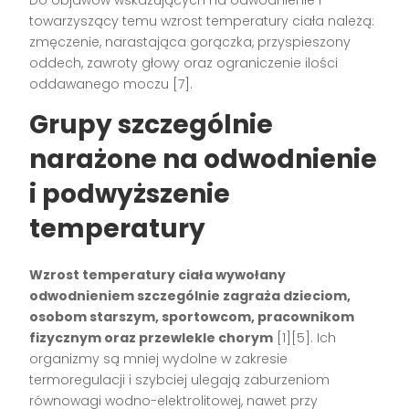
Do objawów wskazujących na odwodnienie i
towarzyszący temu wzrost temperatury ciała należą:
zmęczenie, narastająca gorączka, przyspieszony
oddech, zawroty głowy oraz ograniczenie ilości
oddawanego moczu
[7]
.
Grupy szczególnie
narażone na odwodnienie
i podwyższenie
temperatury
Wzrost temperatury ciała wywołany
odwodnieniem szczególnie zagraża dzieciom,
osobom starszym, sportowcom, pracownikom
fizycznym oraz przewlekle chorym
[1][5]
. Ich
organizmy są mniej wydolne w zakresie
termoregulacji i szybciej ulegają zaburzeniom
równowagi wodno-elektrolitowej, nawet przy