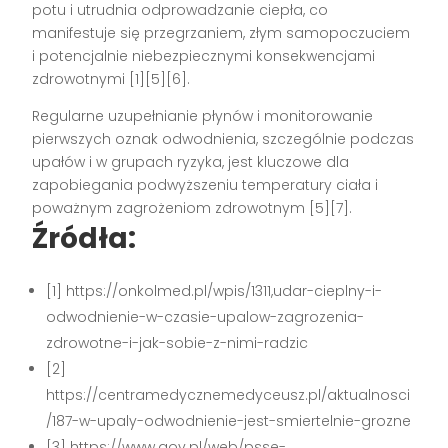
potu i utrudnia odprowadzanie ciepła, co
manifestuje się przegrzaniem, złym samopoczuciem
i potencjalnie niebezpiecznymi konsekwencjami
zdrowotnymi
[1][5][6]
.
Regularne uzupełnianie płynów i monitorowanie
pierwszych oznak odwodnienia, szczególnie podczas
upałów i w grupach ryzyka, jest kluczowe dla
zapobiegania podwyższeniu temperatury ciała i
poważnym zagrożeniom zdrowotnym
[5][7]
.
Źródła:
[1] https://onkolmed.pl/wpis/1311,udar-cieplny-i-
odwodnienie-w-czasie-upalow-zagrozenia-
zdrowotne-i-jak-sobie-z-nimi-radzic
[2]
https://centramedycznemedyceusz.pl/aktualnosci
/187-w-upaly-odwodnienie-jest-smiertelnie-grozne
[3] https://www.gov.pl/web/psse-