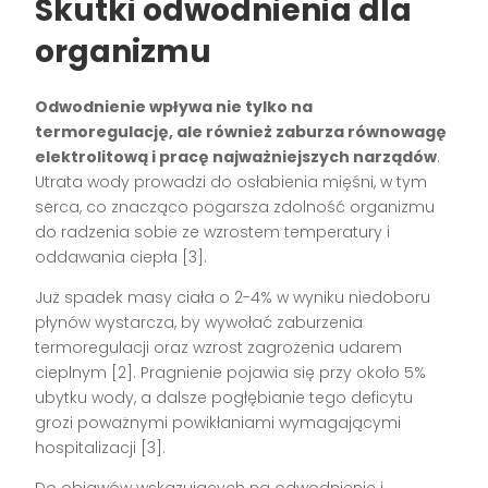
Skutki odwodnienia dla
organizmu
Odwodnienie wpływa nie tylko na
termoregulację, ale również zaburza równowagę
elektrolitową i pracę najważniejszych narządów
.
Utrata wody prowadzi do osłabienia mięśni, w tym
serca, co znacząco pogarsza zdolność organizmu
do radzenia sobie ze wzrostem temperatury i
oddawania ciepła
[3]
.
Już spadek masy ciała o 2-4% w wyniku niedoboru
płynów wystarcza, by wywołać zaburzenia
termoregulacji oraz wzrost zagrożenia udarem
cieplnym
[2]
. Pragnienie pojawia się przy około 5%
ubytku wody, a dalsze pogłębianie tego deficytu
grozi poważnymi powikłaniami wymagającymi
hospitalizacji
[3]
.