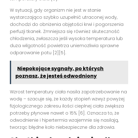
W sytuacji, gdy organizm nie jest w stanie
wystarczająco szybko uzupełnić utraconej wody,
dochodzi do obniżenia objętości krwi i pogorszenia
perfuzji tkanek. Zmniejsza się również skuteczność
chłodzenia, zwłaszcza jeśli wysoka temperatura lub
duża wilgotność powietrza uniemożliwia sprawne
odparowanie potu
[2][5]
.
Niepokojące sygnały, po których
poznasz, że jesteś odwodniony
Wzrost temperatury ciała nasila zapotrzebowanie na
wodę – szacuje się, że każdy stopień wzwyż powyżej
fizjologicznego zakresu ilości cieplnej ciała zwiększa
potrzeby płynowe nawet o 15%
[6]
. Oznacza to, że
odwodnienie i hipertermia wzajemnie się nasilają,
tworząc błędne koło niebezpieczne dla zdrowia.