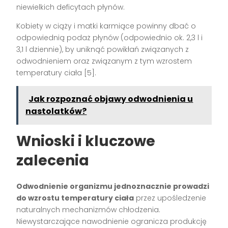
niewielkich deficytach płynów.
Kobiety w ciąży i matki karmiące powinny dbać o
odpowiednią podaż płynów (odpowiednio ok. 2,3 l i
3,1 l dziennie), by uniknąć powikłań związanych z
odwodnieniem oraz związanym z tym wzrostem
temperatury ciała
[5]
.
Jak rozpoznać objawy odwodnienia u
nastolatków?
Wnioski i kluczowe
zalecenia
Odwodnienie organizmu jednoznacznie prowadzi
do wzrostu temperatury ciała
przez upośledzenie
naturalnych mechanizmów chłodzenia.
Niewystarczające nawodnienie ogranicza produkcję